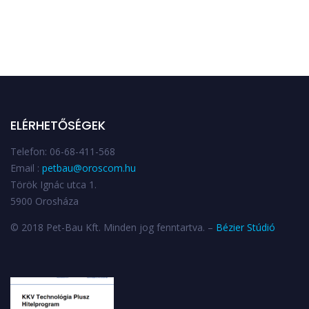
ELÉRHETŐSÉGEK
Telefon: 06-68-411-568
Email :
petbau@oroscom.hu
Török Ignác utca 1.
5900 Orosháza
© 2018 Pet-Bau Kft. Minden jog fenntartva. –
Bézier Stúdió