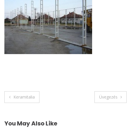
Bejegyzés
Keramitalia
Üvegezés
navigáció
You May Also Like