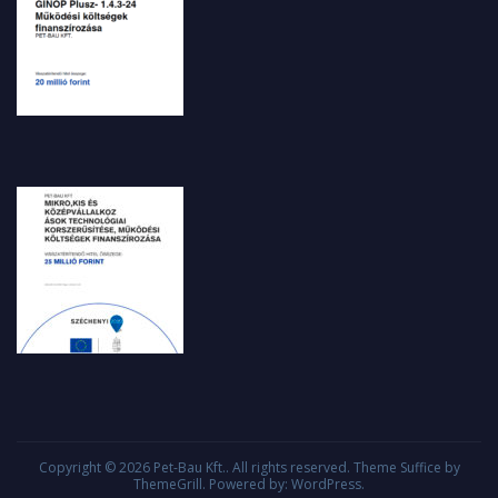
Copyright © 2026
Pet-Bau Kft.
. All rights reserved. Theme
Suffice
by
ThemeGrill. Powered by:
WordPress
.